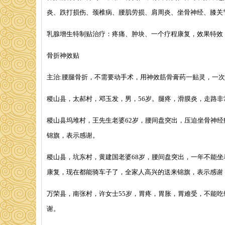
炎、跌打损伤、颈椎病、腰肌劳损、肩周炎、坐骨神经、膝关
乳腺增生特制贴治疗：疼痛、肿块、一个疗程康复，效果特效
骨折神效贴
主治:腰腿骨折，不需要动手术，用神效筋骨膏药一贴灵，一
稷山县，太郝村，邓玉发，男，56岁。腿疼，滑膜炎，走路
稷山县坞堆村，王先生老婆62岁，腰间盘突出，压迫坐骨神
锦旗，表示感谢。
稷山县，坑东村，黄建国老婆68岁，腰间盘突出，一年不能
康复，现在都能骑车子了，全家人高兴的送来锦旗，表示感谢
万荣县，南张村，许女士55岁，胃疼，胃胀，胃难受，不能
谢。