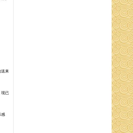
的送来
，现已
示感