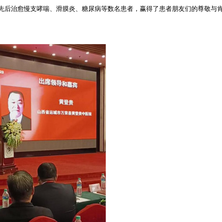
先后治愈慢支哮喘、滑膜炎、糖尿病等数名患者，赢得了患者朋友们的尊敬与