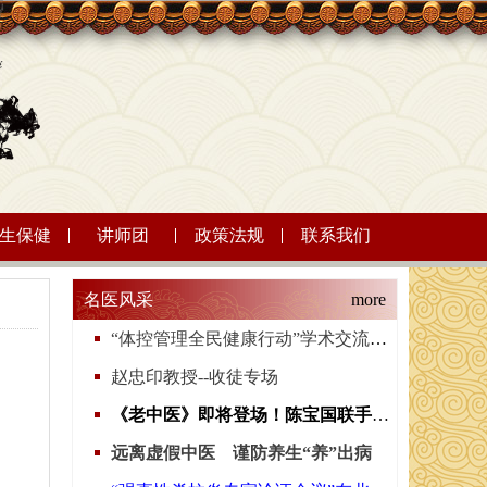
生保健
讲师团
政策法规
联系我们
名医风采
more
“体控管理全民健康行动”学术交流会在全国人大会议中心成功举办
赵忠印教授--收徒专场
《老中医》即将登场！陈宝国联手冯远征和许晴，演绎中医文化！
远离虚假中医 谨防养生“养”出病